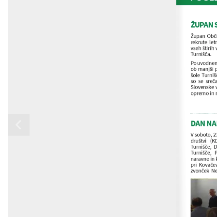
Varstvo osebnih podatkov
Predpisi in odloki
Tenis
ŽUPAN S
Župan Občin
Katalog informacij javnega značaja
Proračun
Gospodarski subjekti
rekrute  letn
vseh štirih
Turnišča.
Strateški dokumenti
Lokalne volitve
Interni kanal
Po uvodnem 
ob manjši p
šole Turniš
so  se  sreča
Slovenske v
opremo in m
DAN NA
V soboto, 2
društvi  (K
Turnišče,  D
Turnišče,  
naravne in k
pri  Kovačevi
zvonček  Nede