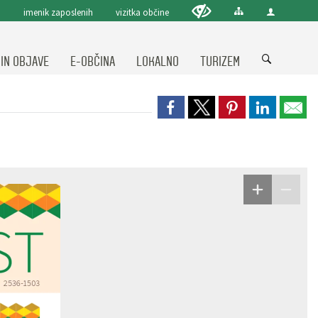
imenik zaposlenih
vizitka občine
 IN OBJAVE
E-OBČINA
LOKALNO
TURIZEM
ST
2536-1503