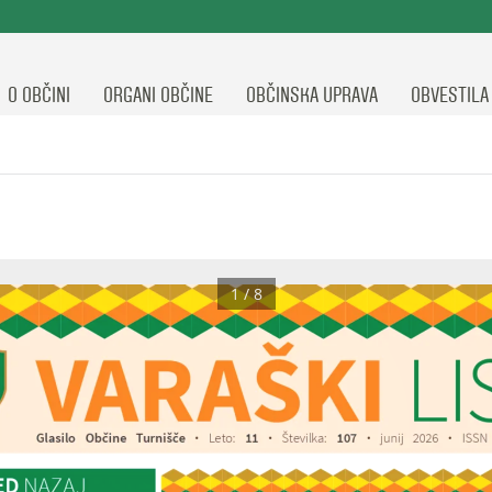
O OBČINI
ORGANI OBČINE
OBČINSKA UPRAVA
OBVESTILA
1 / 8
VARAŠKI 
LI
Glasilo  Občine  Turnišče 
·
Leto: 
11 
·
Številka:
107 
·
junij 
2026
·
ISSN 
D 
NAZAJ