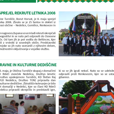
PREJEL REKRUTE LETNIKA 2008 
e Turnišče, Borut Horvat, je 8. maja sprejel 
ika  2008.  Zbralo  se  je  25  fantov  in  deklet  iz 
 vasi občine – Nedelice, Gomilice, Renkovcev in 
nagovoru župana so se mladi rekruti okrepčali 
ogostitvi in se nato peš odpravili do Osnovne 
če. Od tam jih je pot vodila do Beltincev, kjer 
li  z  vrstniki  iz  sosednjih  občin.  Predstavniki 
ojske so jih nato seznanili z njihovim delom, 
ožnostmi vključevanja v vojaško službo.
RAVNE IN KULTURNE DEDIŠČINE
3. maja, je Občina Turnišče skupaj z domačimi 
ki  so  se  jih  igrali  nekoč.  Nato  so  se  udeleže
D  Rdeči  zvonček  Nedelica,  Društvo  kmetic 
odpravili  proti  Renkovcem,  kjer  so  se  ustavi
ruštvo  upokojencev  Turnišče,  KD  Štefan  Raj 
gibanice. 
PGD  Nedelica,  Društvo  TON)  pripravila  dan 
ulturne dediščine. Zbirališče kolesarjev je bilo 
  domačiji  v  Nedelici,  kjer  so  člani  KD  Rdeči 
lica  pripravili  okrepčilo  in  predstavili  igre, 